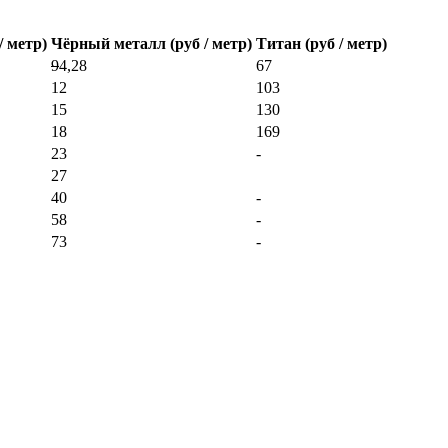
/ метр)
Чёрный металл (руб / метр)
Титан (руб / метр)
9
4,28
67
12
103
15
130
18
169
23
-
27
40
-
58
-
73
-