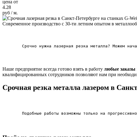
цена от
4.28
руб
/ м.
Современное производство с 30-ти летним опытом в металлооб
    	Срочно нужна лазерная резка металла? Можем начать работать с базовым пакетом документов, режем из собственного металла, без аванса.

Наше предприятие всегда готово взять в работу
любые заказы 
квалифицированных сотрудников позволяют нам при необходим
Срочная резка металла лазером в Санк
    	Подобные работы возможны только на прогрессивном оборудовании, поскольку они требуют высокой точности, которая часто напрямую связана со скоростью резки. Наш лазер G-WEIKE Laser LF3015GA обеспечивает скорость до 120 м/мин, но при этом обеспечивает точность повторной резки до ±0.02mm. Это позволяет нам производить качественный и быстрый раскрой как чёрных, так и цветных металлов при выполнении заказов даже в авральном режиме 24 часа в сутки.
