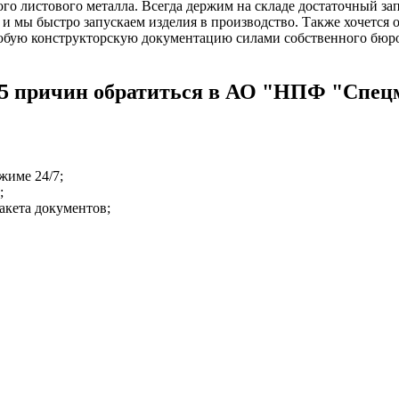
ого листового металла. Всегда держим на складе достаточный з
ку, и мы быстро запускаем изделия в производство. Также хочетс
любую конструкторскую документацию силами собственного бюро
? 5 причин обратиться в АО "НПФ "Спе
жиме 24/7;
;
акета документов;
.