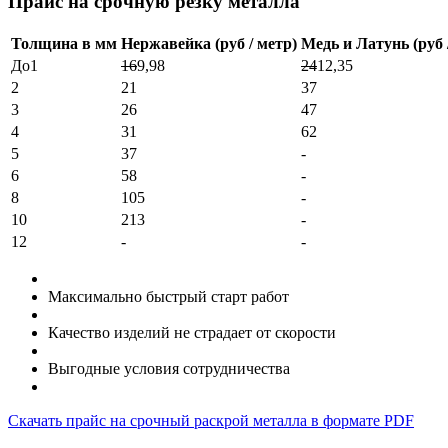
Прайс на срочную резку металла
Толщина в мм
Нержавейка (руб / метр)
Медь и Латунь (руб 
До1
16
9,98
24
12,35
2
21
37
3
26
47
4
31
62
5
37
-
6
58
-
8
105
-
10
213
-
12
-
-
Максимально быстрый старт работ
Качество изделий не страдает от скорости
Выгодные условия сотрудничества
Скачать прайс на срочный раскрой металла в формате PDF