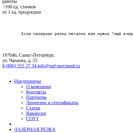
работы
>100 ед. станков
от 1 ед. продукции
    	Если лазерная резка металла вам нужна "ещё вчера", то наше предприятие готово выручить вашу компанию. Мы находимся в СПб и работаем с металлом более 30-ти лет. Сотрудничаем с крупными государственными компаниями из разных отраслей. Нам доверяют заказы такие фирмы, как РЖД, "Роскосмос", "Алмаз-Антей".

197046, Санкт-Петербург,
ул. Чапаева, д. 25
8 (800) 555 37 34
info@npf-specmash.ru
Предприятие
О компании
Контакты
Партнеры
Лицензии и сертификаты
Статьи
Вакансии
СОУТ
ЛАЗЕРНАЯ РЕЗКА